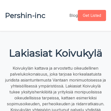
Pershin-inc
Blog
Get Listed
Lakiasiat Koivukylä
Koivukylän kattava ja arvostettu oikeudellinen
palvelukokonaisuus, joka tarjoaa korkealaatuista
juridista asiantuntemusta Vantaan monimuotoisessa ja
yhteisöllisessä ympäristössä. Lakiasiat Koivukylä
tukee yksityishenkilöitä ja yrityksiä monipuolisissa
oikeudellisissa tarpeissa, kattaen esimerkiksi
sopimusoikeuden, perheoikeuden ja riidanratkaisun.
Koivukylän yhteisöön juurtunut palvelu yhdistää